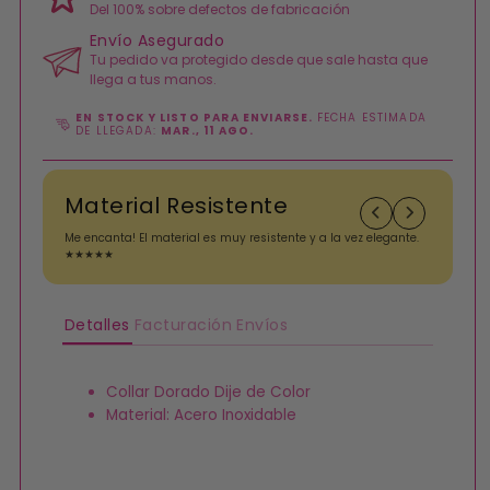
Del 100% sobre defectos de fabricación
Envío Asegurado
Tu pedido va protegido desde que sale hasta que
llega a tus manos.
EN STOCK Y LISTO PARA ENVIARSE.
FECHA ESTIMADA
DE LLEGADA:
MAR., 11 AGO.
Material Resistente
Me encanta! El material es muy resistente y a la vez elegante.
A
★★★★★
i
Detalles
Facturación
Envíos
Collar Dorado Dije de Color
Material: Acero Inoxidable