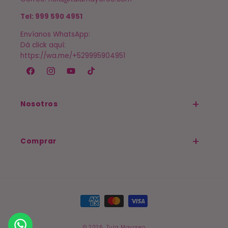
Tel: 999 590 4951
Envíanos WhatsApp:
Dá click aquí:
https://wa.me/+529995904951
Facebook
Instagram
YouTube
TikTok
Nosotros
Comprar
Formas
de
pago
© 2026,
Tula Mayoreo