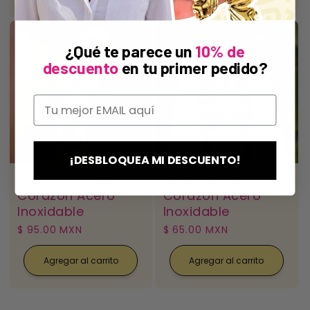
¿Qué te parece un
10% de
descuento
en tu primer pedido?
¡DESBLOQUEA MI DESCUENTO!
Aretes Dorados
Aretes Negros
Corazon Acero
Corazon Acero
Inoxidable
Inoxidable
Precio
$ 95.00 MXN
Precio
$ 65.00 MXN
habitual
habitual
Agregar al carrito
Agregar al carrito