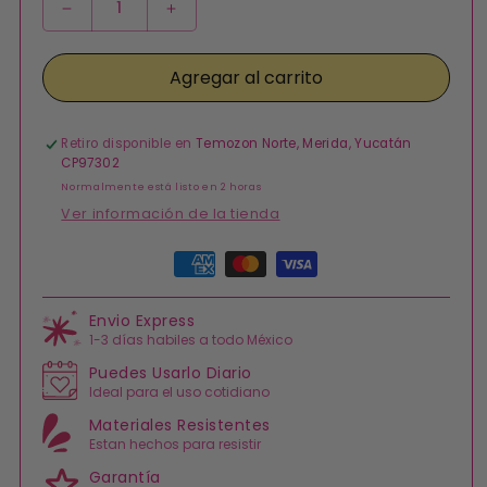
Reducir
Aumentar
cantidad
cantidad
para
para
Agregar al carrito
Collares
Collares
de
de
Colores
Colores
Acero
Acero
Retiro disponible en
Temozon Norte, Merida, Yucatán
Inoxidable
Inoxidable
CP97302
Normalmente está listo en 2 horas
Ver información de la tienda
Formas
de
pago
Envio Express
1-3 días habiles a todo México
Puedes Usarlo Diario
Ideal para el uso cotidiano
Materiales Resistentes
Estan hechos para resistir
Garantía