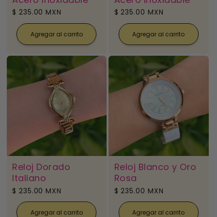
Precio
$ 235.00 MXN
Precio
$ 235.00 MXN
habitual
habitual
Agregar al carrito
Agregar al carrito
Reloj Dorado
Reloj Blanco y Oro
Italiano
Rosa
Precio
$ 235.00 MXN
Precio
$ 235.00 MXN
habitual
habitual
Agregar al carrito
Agregar al carrito