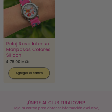
Reloj Rosa Intenso
Mariposas Colores
Silicon
Precio
$ 75.00 MXN
habitual
Agregar al carrito
¡ÚNETE AL CLUB TULALOVER!
Deja tu correo para obtener información exclusiva,