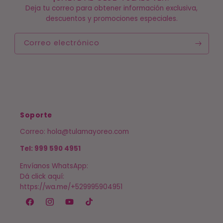
Deja tu correo para obtener información exclusiva,
descuentos y promociones especiales.
Correo electrónico
Soporte
Correo: hola@tulamayoreo.com
Tel: 999 590 4951
Envíanos WhatsApp:
Dá click aquí:
https://wa.me/+529995904951
Facebook
Instagram
YouTube
TikTok