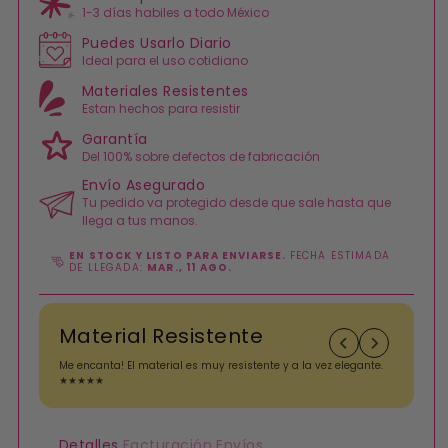
1-3 días habiles a todo México
Puedes Usarlo Diario
Ideal para el uso cotidiano
Materiales Resistentes
Estan hechos para resistir
Garantía
Del 100% sobre defectos de fabricación
Envío Asegurado
Tu pedido va protegido desde que sale hasta que
llega a tus manos.
EN STOCK Y LISTO PARA ENVIARSE.
FECHA ESTIMADA
DE LLEGADA:
MAR., 11 AGO.
Material Resistente
Me encanta! El material es muy resistente y a la vez elegante.
A
★★★★★
i
Detalles
Facturación
Envíos