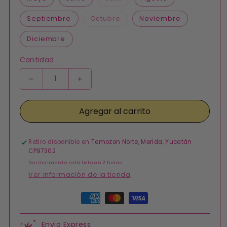
o
no
Variante
disponible
Septiembre
Octubre
Noviembre
agotada
o
no
disponible
Diciembre
Cantidad
Reducir
Aumentar
cantidad
cantidad
para
para
Agregar al carrito
Dije
Dije
Según
Según
Mes
Mes
De
De
Retiro disponible en
Temozon Norte, Merida, Yucatán
Nacimiento
Nacimiento
CP97302
Dorado
Dorado
Normalmente está listo en 2 horas
Chapa
Chapa
Ver información de la tienda
de
de
Oro
Oro
Formas
de
pago
Envio Express