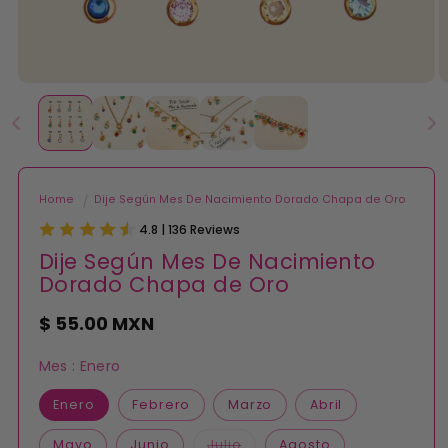
Abrir
A
elemento
e
multimedia
m
1
2
en
e
una
u
ventana
v
modal
m
Home
Dije Según Mes De Nacimiento Dorado Chapa de Oro
4.8 | 136 Reviews
Dije Según Mes De Nacimiento
Dorado Chapa de Oro
Precio
$ 55.00 MXN
habitual
Mes :
Enero
Enero
Febrero
Marzo
Abril
Variante
Mayo
Junio
Julio
Agosto
agotada