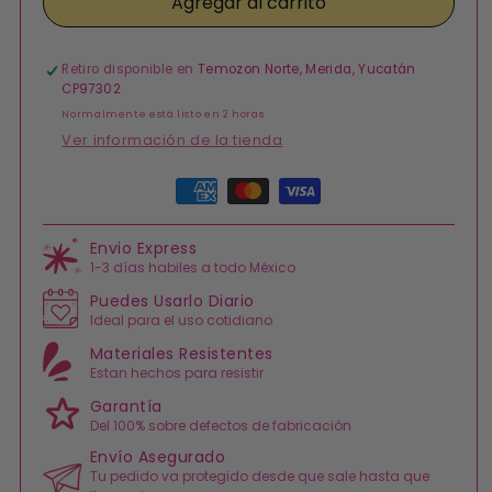
Agregar al carrito
Broqueles
Broqueles
Oro
Oro
10K
10K
Corona
Corona
Retiro disponible en
Temozon Norte, Merida, Yucatán
Real
Real
CP97302
Normalmente está listo en 2 horas
Ver información de la tienda
Formas
de
pago
Envio Express
1-3 días habiles a todo México
Puedes Usarlo Diario
Ideal para el uso cotidiano
Materiales Resistentes
Estan hechos para resistir
Garantía
Del 100% sobre defectos de fabricación
Envío Asegurado
Tu pedido va protegido desde que sale hasta que