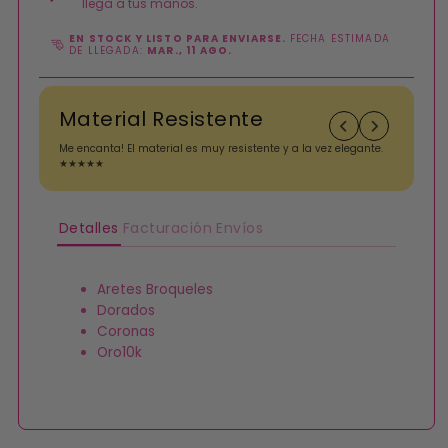
llega a tus manos.
EN STOCK Y LISTO PARA ENVIARSE.
FECHA ESTIMADA
DE LLEGADA:
MAR., 11 AGO.
Material Resistente
Me encanta! El material es muy resistente y a la vez elegante.
A
★★★★★
i
Detalles
Facturación
Envíos
Aretes Broqueles
Dorados
Coronas
Oro10k