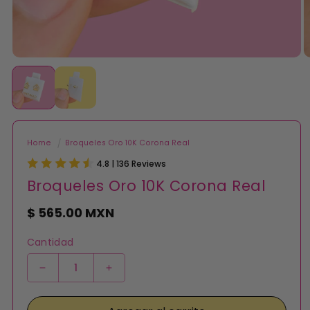
Abrir
A
elemento
e
multimedia
m
1
2
en
e
una
u
ventana
v
modal
m
Home
Broqueles Oro 10K Corona Real
4.8 | 136 Reviews
Broqueles Oro 10K Corona Real
Precio
$ 565.00 MXN
habitual
Cantidad
Reducir
Aumentar
cantidad
cantidad
para
para