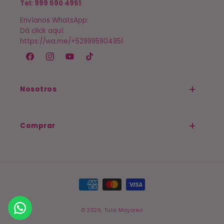
Tel: 999 590 4951
Envíanos WhatsApp:
Dá click aquí:
https://wa.me/+529995904951
Facebook
Instagram
YouTube
TikTok
Nosotros
Comprar
Formas
de
pago
© 2026,
Tula Mayoreo