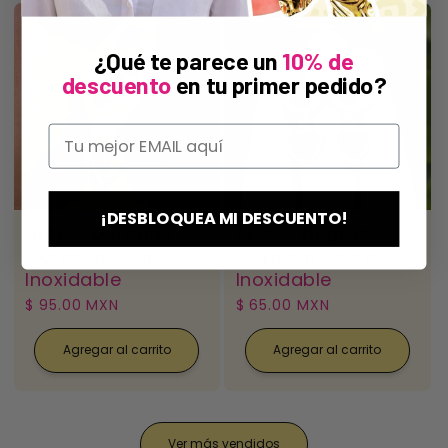
¿Qué te parece un
10% de
descuento
en tu primer pedido?
¡DESBLOQUEA MI DESCUENTO!
Aretes Dorados
Aretes Negros
Corazon Acero
Corazon Acero
Inoxidable
Inoxidable
Precio
$ 95.00 MXN
Precio
$ 65.00 MXN
habitual
habitual
Agregar al carrito
Agregar al carrito
Ver más vendidos