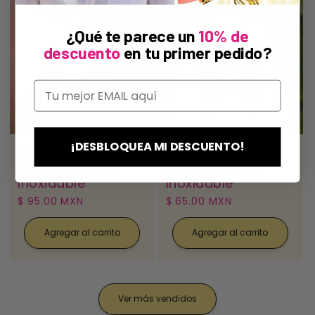
¿Qué te parece un
10% de
descuento
en tu primer pedido?
¡DESBLOQUEA MI DESCUENTO!
Aretes Dorados
Aretes Negros
Corazon Acero
Corazon Acero
Inoxidable
Inoxidable
Precio
$ 95.00 MXN
Precio
$ 65.00 MXN
habitual
habitual
Agregar al carrito
Agregar al carrito
Ver más vendidos