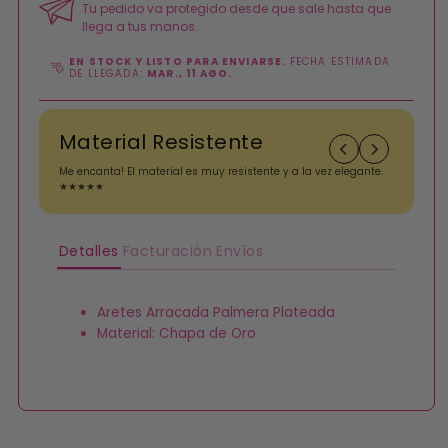
Tu pedido va protegido desde que sale hasta que
llega a tus manos.
EN STOCK Y LISTO PARA ENVIARSE.
FECHA ESTIMADA
DE LLEGADA:
MAR., 11 AGO.
Material Resistente
Me encanta! El material es muy resistente y a la vez elegante.
A
★★★★★
i
Detalles
Facturación
Envíos
Aretes Arracada Palmera Plateada
Material: Chapa de Oro