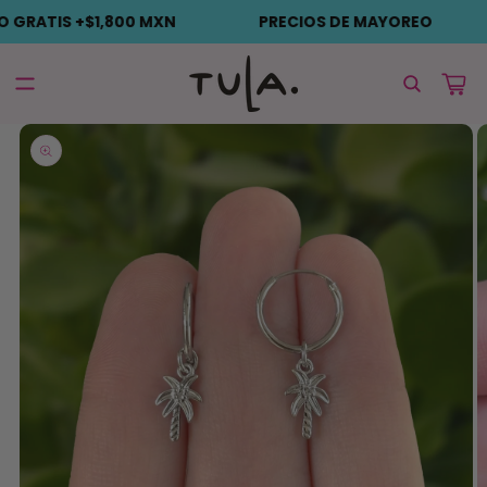
Ir
$1,800 MXN
PRECIOS DE MAYOREO
ENVÍO 
directamente
al contenido
Carrito
Ir
directamente
a la
información
del producto