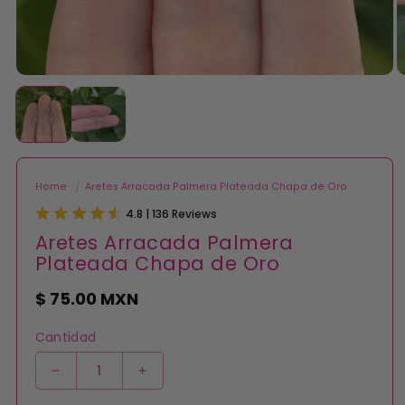
Abrir
A
elemento
e
multimedia
m
1
2
en
e
una
u
ventana
v
modal
m
Home
Aretes Arracada Palmera Plateada Chapa de Oro
4.8 | 136 Reviews
Aretes Arracada Palmera
Plateada Chapa de Oro
Precio
$ 75.00 MXN
habitual
Cantidad
Reducir
Aumentar
cantidad
cantidad