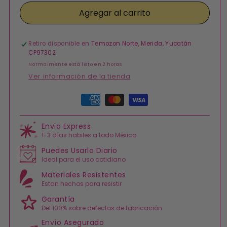
para
para
Agregar al carrito
Aretes
Aretes
Arracada
Arracada
Palmera
Palmera
Plateada
Plateada
Retiro disponible en
Temozon Norte, Merida, Yucatán
Chapa
Chapa
CP97302
de
de
Normalmente está listo en 2 horas
Oro
Oro
Ver información de la tienda
Formas
de
pago
Envio Express
1-3 días habiles a todo México
Puedes Usarlo Diario
Ideal para el uso cotidiano
Materiales Resistentes
Estan hechos para resistir
Garantía
Del 100% sobre defectos de fabricación
Envío Asegurado