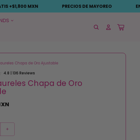
PRECIOS DE MAYOREO
ENVÍO GRATIS +$1,800 MXN
NDS
Iniciar
Carrito
sesión
 Laureles Chapa de Oro Ajustable
4.8 | 136 Reviews
Laureles Chapa de Oro
le
MXN
Aumentar
cantidad