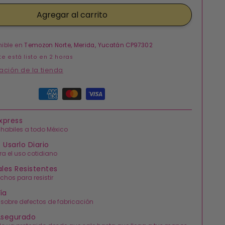
para
Agregar al carrito
Anillo
Laureles
Chapa
de
nible en
Temozon Norte, Merida, Yucatán CP97302
Oro
 está listo en 2 horas
Ajustable
ación de la tienda
Express
 habiles a todo México
 Usarlo Diario
ra el uso cotidiano
ales Resistentes
chos para resistir
ía
 sobre defectos de fabricación
Asegurado