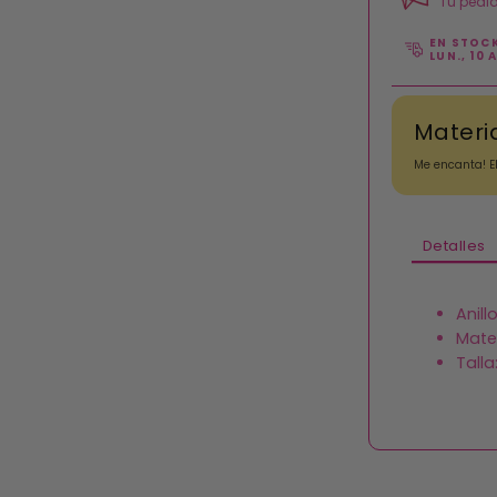
Tu pedid
EN STOCK
LUN., 10 
Materi
Me encanta! E
Detalles
Anill
Mater
Talla