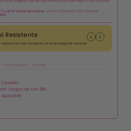
o va protegido desde que sale hasta que llega a tus manos.
 Y LISTO PARA ENVIARSE.
FECHA ESTIMADA DE LLEGADA:
AGO.
al Resistente
Re
l material es muy resistente y a la vez elegante. ★★★★★
Amando 
👌🤩 
Facturación
Envíos
o Laureles
ial: Chapa de Oro 18K
: Ajustable