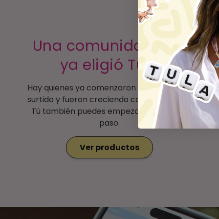
Una comunidad que
ya eligió Tula
Hay quienes ya comenzaron con un primer
surtido y fueron creciendo con constancia.
Tú también puedes empezar hoy, paso a
paso.
Ver productos