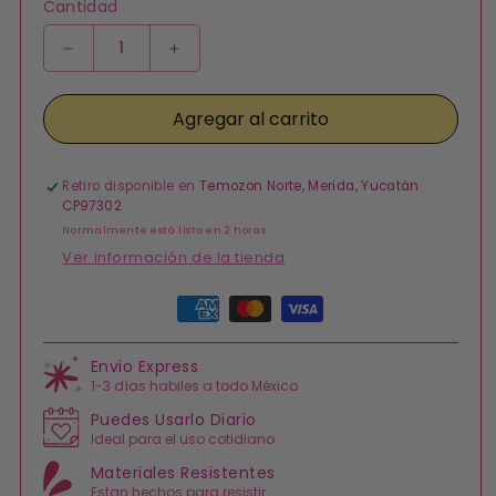
no
Cantidad
disponible
Reducir
Aumentar
cantidad
cantidad
para
para
Agregar al carrito
Anillo
Anillo
Corazon
Corazon
Rosa
Rosa
Ajustable
Ajustable
Retiro disponible en
Temozon Norte, Merida, Yucatán
Chapa
Chapa
CP97302
de
de
Normalmente está listo en 2 horas
Oro
Oro
Ver información de la tienda
Formas
de
pago
Envio Express
1-3 días habiles a todo México
Puedes Usarlo Diario
Ideal para el uso cotidiano
Materiales Resistentes
Estan hechos para resistir