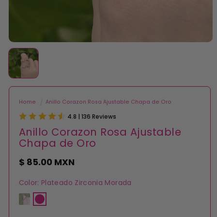
Abrir
elemento
multimedia
1
en
una
ventana
modal
Home
Anillo Corazon Rosa Ajustable Chapa de Oro
4.8 | 136 Reviews
Anillo Corazon Rosa Ajustable
Chapa de Oro
Precio
$ 85.00 MXN
habitual
Color:
Plateado Zirconia Morada
Dorado
Variante
Plateado
agotada
Zirconia
o
Morada