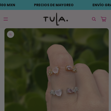
Ir
PRECIOS DE MAYOREO
ENVÍO GRATIS +$1,800 
directamente
al contenido
Carrito
Ir
directamente
a la
información
del producto