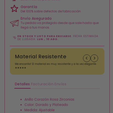
Garantía
Del 100% sobre defectos de fabricación
Envío Asegurado
Tu pedido va protegido desde que sale hasta que
llega a tus manos.
EN STOCK Y LISTO PARA ENVIARSE.
FECHA ESTIMADA
DE LLEGADA:
LUN., 10 AGO.
Material Resistente
Me encanta! El material es muy resistente y a la vez elegante.
A
★★★★★
i
Detalles
Facturación
Envíos
Anillo Corazón Rosa Zirconias
Color: Dorado y Plateado
Medida: Ajustable