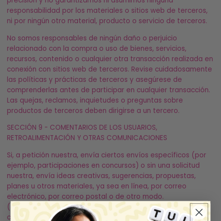
precisión y no garantizamos ni asumimos ninguna
responsabilidad por los materiales o sitios web de terceros,
ni por ningún otro material, producto o servicio de terceros.
No somos responsables de ningún daño o perjuicio
relacionado con la compra o uso de bienes, servicios,
recursos, contenido o cualquier otra transacción realizada en
conexión con sitios web de terceros. Revise cuidadosamente
las políticas y prácticas de terceros y asegúrese de
comprenderlas antes de participar en cualquier transacción.
Las quejas, reclamos, inquietudes o preguntas sobre
productos de terceros deben dirigirse a un tercero.
SECCIÓN 9 - COMENTARIOS DE LOS USUARIOS,
RETROALIMENTACIÓN Y OTRAS COMUNICACIONES
Si, a petición nuestra, envía ciertos envíos específicos (por
ejemplo, participaciones en concursos) o sin una solicitud
nuestra, envía ideas creativas, sugerencias, propuestas,
planes u otros materiales, ya sea en línea, por correo
electrónico, por correo postal o de otro modo.
(colectivamente, 'comentarios'), usted acepta que, en
cualquier momento, sin restricción, editemos, copiemos,