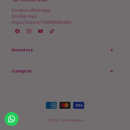
Tel: 999 590 4951
Envíanos WhatsApp:
Dá click aquí:
https://wa.me/+529995904951
Facebook
Instagram
YouTube
TikTok
Nosotros
Comprar
Formas
de
pago
© 2026,
Tula Mayoreo