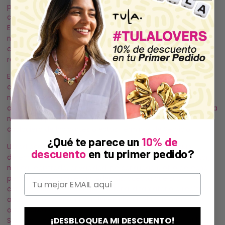
publiquemos, distribuyamos, traduzcamos y utilicemos en
cualquier medio cualquier comentario que nos envíe.
Estamos y no tenemos ninguna obligación (1) de mantener
ningún comentario en confianza; (2) pagar una
compensación por cualquier comentario; o (3) para
responder a cualquier comentario.
Es posible que, aunque no tengamos la obligación de
controlar, editar o eliminar contenido que determinemos a
nuestra entera discreción, sean ilegales, ofensivos,
amenazantes, difamatorios, pornográfico, obsceno o de otra
manera objetable o viola la propiedad intelectual de
cualquiera de las partes o estos Términos de Servicio.
¿Qué te parece un
10% de
Usted acepta que sus comentarios no violarán ningún
descuento
en tu primer pedido?
derecho de ningún tercero, incluidos los derechos de autor,
marca registrada, privacidad, personalidad u otro derecho
personal o de propiedad. Además, acepta que sus
comentarios no contengan material difamatorio o ilegítimo,
abusivo u obsceno, ni contienen ningún virus informático u
otro malware que pueda afectar el funcionamiento del
¡DESBLOQUEA MI DESCUENTO!
Servicio o cualquier sitio web relacionado. No puede utilizar