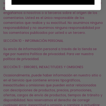
una dirección de correo electrónico falsa, pretender ser otra
persona que no sea usted mismo o, de otro modo,
engañarnos a nosotros o a terceros sobre el origen de los
comentarios. Usted es el único responsable de los
comentarios que realice y su exactitud. No asumimos ninguna
responsabilidad y no asumimos ninguna responsabilidad por
los comentarios publicados por usted o un tercero.
SECCIÓN 10 - INFORMACIÓN PERSONAL
Su envío de información personal a través de la tienda se
rige por nuestra Política de privacidad. Para ver nuestra
política de privacidad.
SECCIÓN 11 - ERRORES, INEXACTITUDES Y OMISIONES
Ocasionalmente, puede haber información en nuestro sitio o
en el Servicio que contiene errores tipográficos,
inexactitudes u omisiones que pueden estar relacionadas
con descripciones de productos, precios, promociones,
ofertas, cargos de envío de productos, tiempos de tránsito y
disponibilidad. Nos reservamos el derecho de corregir
cualquier error, inexactitud u omisión, y cambiar o actualizar